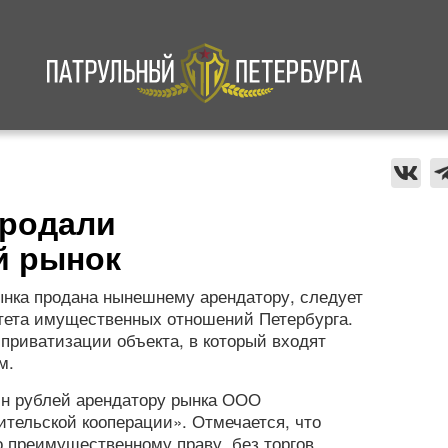
а
Криминал
В мире
Происшествия
продали
й рынок
ынка продана нынешнему арендатору, следует
итета имущественных отношений Петербурга.
приватизации объекта, в который входят
м.
лн рублей арендатору рынка ООО
тельской кооперации». Отмечается, что
о преимущественному праву, без торгов,