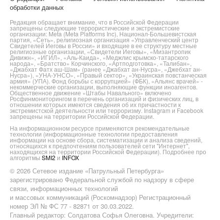
обработки данных
Редакция обращает внимание, что в Российской Федерации
запрещены следующие террористические и экстремистские
организации: Meta (Meta Platforms Inc), Национал-Большевистская
партия, «Сеть», религиозная организация «Управленческий центр
Свидетелей Иеговы в России» и входящие в ее структуру местные
религиозные организации, «Свидетели Иеговы», «Мизантропик
Дивижн», «ИГИЛ», «Аль-Каида», «Меджлис крымско-татарского
народа», «Братство» Корчинского, «Артподготовка», «Талибан»,
«Джабхат Фатх аш-Шам» (ранее «Джабхат ан-Нусра», «Джебхат ан-
Нусра»), «УНА-УНСО», «Правый сектор», «Украинская повстанческая
армия» (УПА). Фонд борьбы с коррупцией» (ФБК), «Альянс врачей» -
некоммерческие организации, выполняющие функции иноагентов.
Общественное движение «Штабы Навального» включено
Росфинмониторингом в перечень организаций и физических лиц, в
отношении которых имеются сведения об их причастности к
экстремистской деятельности или терроризму. Instagram и Facebook
запрещены на территории Российской Федерации.
На информационном ресурсе применяются рекомендательные
технологии (информационные технологии предоставления
информации на основе сбора, систематизации и анализа сведений,
относящихся к предпочтениям пользователей сети "Интернет",
находящихся на территории Российской Федерации). Подробнее про
алгоритмы
SMI2
и
INFOX
© 2026 Сетевое издание «Патрульный Петербурга»
зарегистрировано Федеральной службой по надзору в сфере
связи, информационных технологий
и массовых коммуникаций (Роскомнадзор) Регистрационный
номер ЭЛ № ФС 77 - 82871 от 30.03.2022.
Главный редактор: Солдатова Софья Олеговна. Учредители: