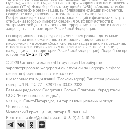
Нусра»), «УНА-УНСО», «Правый сектор», «Украинская повстанческая
армия» (УПА). Фонд борьбы с коррупцией» (ФБК), «Альянс врачей» -
некоммерческие организации, выполняющие функции иноагентов.
Общественное движение «Штабы Навального» включено
Росфинмониторингом в перечень организаций и физических лиц, в
отношении которых имеются сведения об их причастности к
экстремистской деятельности или терроризму. Instagram и Facebook
запрещены на территории Российской Федерации.
На информационном ресурсе применяются рекомендательные
технологии (информационные технологии предоставления
информации на основе сбора, систематизации и анализа сведений,
относящихся к предпочтениям пользователей сети "Интернет",
находящихся на территории Российской Федерации). Подробнее про
алгоритмы
SMI2
и
INFOX
© 2026 Сетевое издание «Патрульный Петербурга»
зарегистрировано Федеральной службой по надзору в сфере
связи, информационных технологий
и массовых коммуникаций (Роскомнадзор) Регистрационный
номер ЭЛ № ФС 77 - 82871 от 30.03.2022.
Главный редактор: Солдатова Софья Олеговна. Учредители:
ООО "Региональные медиа",
97136, г. Санкт-Петербург, вн.тер.г.муниципальный округ
Чкаловское,
Чкаловский пр-кт., д. 60, литера Д, пом. 1-Н
Контакты: patrol@patrol.spb.ru, 8 (812) 243 15 06