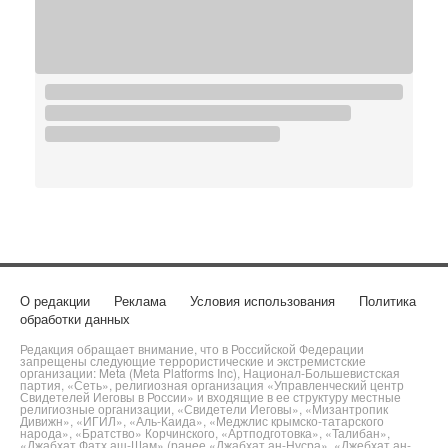
О редакции
Реклама
Условия использования
Политика
обработки данных
Редакция обращает внимание, что в Российской Федерации
запрещены следующие террористические и экстремистские
организации: Meta (Meta Platforms Inc), Национал-Большевистская
партия, «Сеть», религиозная организация «Управленческий центр
Свидетелей Иеговы в России» и входящие в ее структуру местные
религиозные организации, «Свидетели Иеговы», «Мизантропик
Дивижн», «ИГИЛ», «Аль-Каида», «Меджлис крымско-татарского
народа», «Братство» Корчинского, «Артподготовка», «Талибан»,
«Джабхат Фатх аш-Шам» (ранее «Джабхат ан-Нусра», «Джебхат ан-