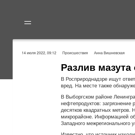
Политика
Экономик
14 июля 2022, 09:12
Происшествия
Анна Вишневская
Разлив мазута
В Росприроднадзре ищут отве
вред. На месте также обнаруж
В Выборгском районе Ленингр
нефтепродуктов: загрязнение р
десятков квадратных метров.
микрорайоне. Информацией об
Западного межрегионального 
Известно, что источник наход