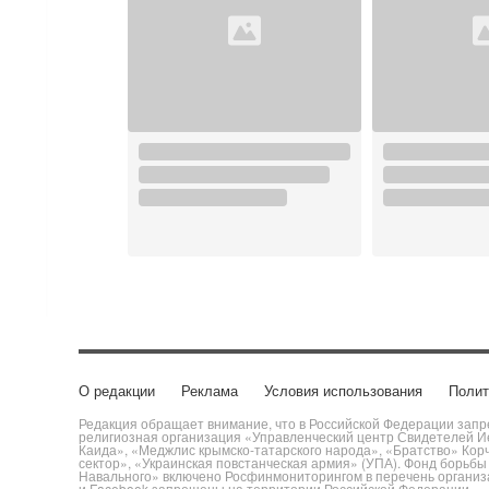
О редакции
Реклама
Условия использования
Полит
Редакция обращает внимание, что в Российской Федерации запре
религиозная организация «Управленческий центр Свидетелей Ие
Каида», «Меджлис крымско-татарского народа», «Братство» Кор
сектор», «Украинская повстанческая армия» (УПА). Фонд борьб
Навального» включено Росфинмониторингом в перечень организац
и Facebook запрещены на территории Российской Федерации.