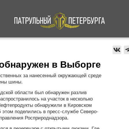
а
Криминал
В мире
Происшествия
 обнаружен в Выборге
тственных за нанесенный окружающей среде
ены шины.
адской области был обнаружен разлив
аспространилось на участок в несколько
 Нефтепродукты обнаружили в Кировском
 этом поделились в пресс-службе Северо-
управления Росприроднадзора.
ился в резервуаре с открытыми люками. Где