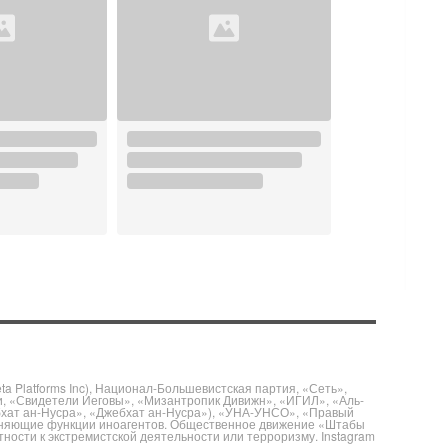
 Platforms Inc), Национал-Большевистская партия, «Сеть»,
и, «Свидетели Иеговы», «Мизантропик Дивижн», «ИГИЛ», «Аль-
бхат ан-Нусра», «Джебхат ан-Нусра»), «УНА-УНСО», «Правый
полняющие функции иноагентов. Общественное движение «Штабы
ности к экстремистской деятельности или терроризму. Instagram