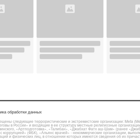
ика обработки данных
щены следующие террористические и экстремистские организации: Meta (Meta
говы в России» и входящие в ее структуру местные религиозные организаци
чинского, «Артподготовка», «Талибан», «Джабхат Фатх аш-Шам» (ранее «Джа
ы с коррупцией» (ФБК), «Альянс врачей» - некоммерческие организации, вы
ий и физических лиц, в отношении которых имеются сведения об их причаст