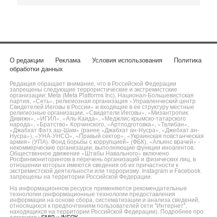
О редакции
Реклама
Условия использования
Политика
обработки данных
Редакция обращает внимание, что в Российской Федерации
запрещены следующие террористические и экстремистские
организации: Meta (Meta Platforms Inc), Национал-Большевистская
партия, «Сеть», религиозная организация «Управленческий центр
Свидетелей Иеговы в России» и входящие в ее структуру местные
религиозные организации, «Свидетели Иеговы», «Мизантропик
Дивижн», «ИГИЛ», «Аль-Каида», «Меджлис крымско-татарского
народа», «Братство» Корчинского, «Артподготовка», «Талибан»,
«Джабхат Фатх аш-Шам» (ранее «Джабхат ан-Нусра», «Джебхат ан-
Нусра»), «УНА-УНСО», «Правый сектор», «Украинская повстанческая
армия» (УПА). Фонд борьбы с коррупцией» (ФБК), «Альянс врачей» -
некоммерческие организации, выполняющие функции иноагентов.
Общественное движение «Штабы Навального» включено
Росфинмониторингом в перечень организаций и физических лиц, в
отношении которых имеются сведения об их причастности к
экстремистской деятельности или терроризму. Instagram и Facebook
запрещены на территории Российской Федерации.
На информационном ресурсе применяются рекомендательные
технологии (информационные технологии предоставления
информации на основе сбора, систематизации и анализа сведений,
относящихся к предпочтениям пользователей сети "Интернет",
находящихся на территории Российской Федерации). Подробнее про
алгоритмы
SMI2
и
INFOX