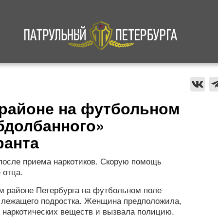
а
Криминал
В мире
Происшествия
районе на футбольном
бдолбанного»
ранта
после приема наркотиков. Скорую помощь
 отца.
ом районе Петербурга на футбольном поле
 лежащего подростка. Женщина предположила,
 наркотических веществ и вызвала полицию.