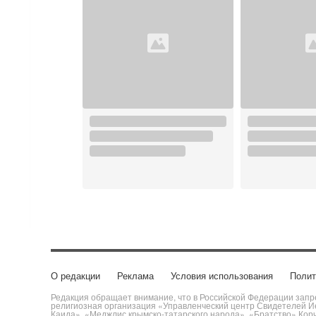
О редакции
Реклама
Условия использования
Полит
Редакция обращает внимание, что в Российской Федерации запре
религиозная организация «Управленческий центр Свидетелей Ие
Каида», «Меджлис крымско-татарского народа», «Братство» Кор