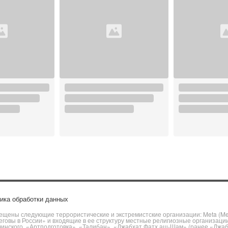
ика обработки данных
щены следующие террористические и экстремистские организации: Meta (Meta
говы в России» и входящие в ее структуру местные религиозные организаци
чинского, «Артподготовка», «Талибан», «Джабхат Фатх аш-Шам» (ранее «Джа