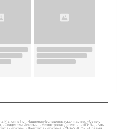
 Platforms Inc), Национал-Большевистская партия, «Сеть»,
и, «Свидетели Иеговы», «Мизантропик Дивижн», «ИГИЛ», «Аль-
бхат ан-Нусра», «Джебхат ан-Нусра»), «УНА-УНСО», «Правый