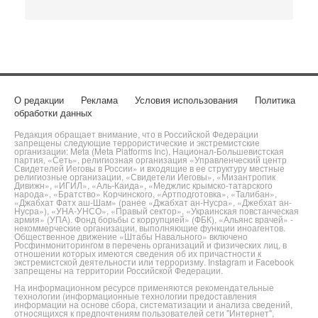
О редакции
Реклама
Условия использования
Политика
обработки данных
Редакция обращает внимание, что в Российской Федерации
запрещены следующие террористические и экстремистские
организации: Meta (Meta Platforms Inc), Национал-Большевистская
партия, «Сеть», религиозная организация «Управленческий центр
Свидетелей Иеговы в России» и входящие в ее структуру местные
религиозные организации, «Свидетели Иеговы», «Мизантропик
Дивижн», «ИГИЛ», «Аль-Каида», «Меджлис крымско-татарского
народа», «Братство» Корчинского, «Артподготовка», «Талибан»,
«Джабхат Фатх аш-Шам» (ранее «Джабхат ан-Нусра», «Джебхат ан-
Нусра»), «УНА-УНСО», «Правый сектор», «Украинская повстанческая
армия» (УПА). Фонд борьбы с коррупцией» (ФБК), «Альянс врачей» -
некоммерческие организации, выполняющие функции иноагентов.
Общественное движение «Штабы Навального» включено
Росфинмониторингом в перечень организаций и физических лиц, в
отношении которых имеются сведения об их причастности к
экстремистской деятельности или терроризму. Instagram и Facebook
запрещены на территории Российской Федерации.
На информационном ресурсе применяются рекомендательные
технологии (информационные технологии предоставления
информации на основе сбора, систематизации и анализа сведений,
относящихся к предпочтениям пользователей сети "Интернет",