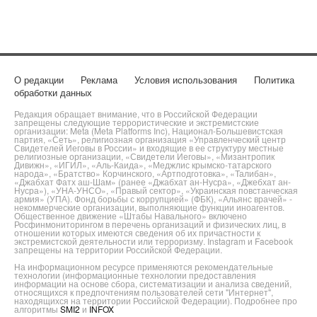
О редакции
Реклама
Условия использования
Политика
обработки данных
Редакция обращает внимание, что в Российской Федерации
запрещены следующие террористические и экстремистские
организации: Meta (Meta Platforms Inc), Национал-Большевистская
партия, «Сеть», религиозная организация «Управленческий центр
Свидетелей Иеговы в России» и входящие в ее структуру местные
религиозные организации, «Свидетели Иеговы», «Мизантропик
Дивижн», «ИГИЛ», «Аль-Каида», «Меджлис крымско-татарского
народа», «Братство» Корчинского, «Артподготовка», «Талибан»,
«Джабхат Фатх аш-Шам» (ранее «Джабхат ан-Нусра», «Джебхат ан-
Нусра»), «УНА-УНСО», «Правый сектор», «Украинская повстанческая
армия» (УПА). Фонд борьбы с коррупцией» (ФБК), «Альянс врачей» -
некоммерческие организации, выполняющие функции иноагентов.
Общественное движение «Штабы Навального» включено
Росфинмониторингом в перечень организаций и физических лиц, в
отношении которых имеются сведения об их причастности к
экстремистской деятельности или терроризму. Instagram и Facebook
запрещены на территории Российской Федерации.
На информационном ресурсе применяются рекомендательные
технологии (информационные технологии предоставления
информации на основе сбора, систематизации и анализа сведений,
относящихся к предпочтениям пользователей сети "Интернет",
находящихся на территории Российской Федерации). Подробнее про
алгоритмы
SMI2
и
INFOX