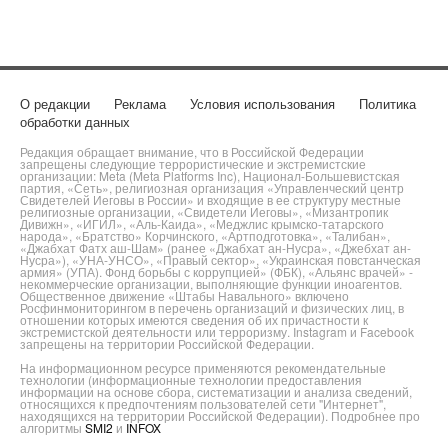
О редакции
Реклама
Условия использования
Политика
обработки данных
Редакция обращает внимание, что в Российской Федерации
запрещены следующие террористические и экстремистские
организации: Meta (Meta Platforms Inc), Национал-Большевистская
партия, «Сеть», религиозная организация «Управленческий центр
Свидетелей Иеговы в России» и входящие в ее структуру местные
религиозные организации, «Свидетели Иеговы», «Мизантропик
Дивижн», «ИГИЛ», «Аль-Каида», «Меджлис крымско-татарского
народа», «Братство» Корчинского, «Артподготовка», «Талибан»,
«Джабхат Фатх аш-Шам» (ранее «Джабхат ан-Нусра», «Джебхат ан-
Нусра»), «УНА-УНСО», «Правый сектор», «Украинская повстанческая
армия» (УПА). Фонд борьбы с коррупцией» (ФБК), «Альянс врачей» -
некоммерческие организации, выполняющие функции иноагентов.
Общественное движение «Штабы Навального» включено
Росфинмониторингом в перечень организаций и физических лиц, в
отношении которых имеются сведения об их причастности к
экстремистской деятельности или терроризму. Instagram и Facebook
запрещены на территории Российской Федерации.
На информационном ресурсе применяются рекомендательные
технологии (информационные технологии предоставления
информации на основе сбора, систематизации и анализа сведений,
относящихся к предпочтениям пользователей сети "Интернет",
находящихся на территории Российской Федерации). Подробнее про
алгоритмы
SMI2
и
INFOX