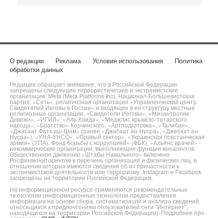
О редакции
Реклама
Условия использования
Политика
обработки данных
Редакция обращает внимание, что в Российской Федерации
запрещены следующие террористические и экстремистские
организации: Meta (Meta Platforms Inc), Национал-Большевистская
партия, «Сеть», религиозная организация «Управленческий центр
Свидетелей Иеговы в России» и входящие в ее структуру местные
религиозные организации, «Свидетели Иеговы», «Мизантропик
Дивижн», «ИГИЛ», «Аль-Каида», «Меджлис крымско-татарского
народа», «Братство» Корчинского, «Артподготовка», «Талибан»,
«Джабхат Фатх аш-Шам» (ранее «Джабхат ан-Нусра», «Джебхат ан-
Нусра»), «УНА-УНСО», «Правый сектор», «Украинская повстанческая
армия» (УПА). Фонд борьбы с коррупцией» (ФБК), «Альянс врачей» -
некоммерческие организации, выполняющие функции иноагентов.
Общественное движение «Штабы Навального» включено
Росфинмониторингом в перечень организаций и физических лиц, в
отношении которых имеются сведения об их причастности к
экстремистской деятельности или терроризму. Instagram и Facebook
запрещены на территории Российской Федерации.
На информационном ресурсе применяются рекомендательные
технологии (информационные технологии предоставления
информации на основе сбора, систематизации и анализа сведений,
относящихся к предпочтениям пользователей сети "Интернет",
находящихся на территории Российской Федерации). Подробнее про