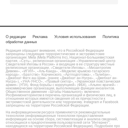
О редакции
Реклама
Условия использования
Политика
обработки данных
Редакция обращает внимание, что в Российской Федерации
запрещены следующие террористические и экстремистские
организации: Meta (Meta Platforms Inc), Национал-Большевистская
партия, «Сеть», религиозная организация «Управленческий центр
Свидетелей Иеговы в России» и входящие в ее структуру местные
религиозные организации, «Свидетели Иеговы», «Мизантропик
Дивижн», «ИГИЛ», «Аль-Каида», «Меджлис крымско-татарского
народа», «Братство» Корчинского, «Артподготовка», «Талибан»,
«Джабхат Фатх аш-Шам» (ранее «Джабхат ан-Нусра», «Джебхат ан-
Нусра»), «УНА-УНСО», «Правый сектор», «Украинская повстанческая
армия» (УПА). Фонд борьбы с коррупцией» (ФБК), «Альянс врачей» -
некоммерческие организации, выполняющие функции иноагентов.
Общественное движение «Штабы Навального» включено
Росфинмониторингом в перечень организаций и физических лиц, в
отношении которых имеются сведения об их причастности к
экстремистской деятельности или терроризму. Instagram и Facebook
запрещены на территории Российской Федерации.
На информационном ресурсе применяются рекомендательные
технологии (информационные технологии предоставления
информации на основе сбора, систематизации и анализа сведений,
относящихся к предпочтениям пользователей сети "Интернет",
находящихся на территории Российской Федерации). Подробнее про