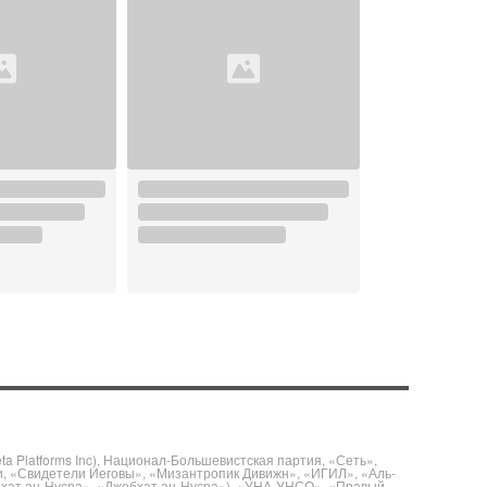
 Platforms Inc), Национал-Большевистская партия, «Сеть»,
и, «Свидетели Иеговы», «Мизантропик Дивижн», «ИГИЛ», «Аль-
бхат ан-Нусра», «Джебхат ан-Нусра»), «УНА-УНСО», «Правый