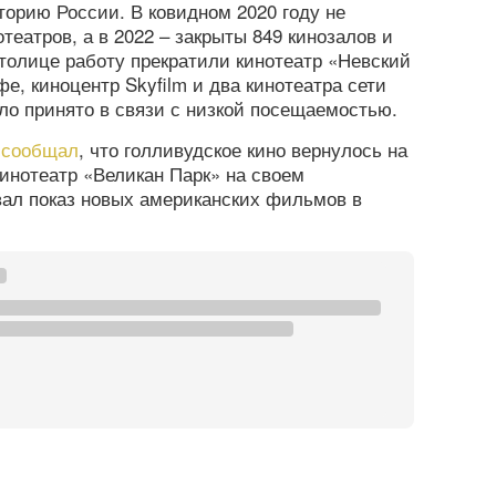
торию России. В ковидном 2020 году не
отеатров, а в 2022 – закрыты 849 кинозалов и
столице работу прекратили кинотеатр «Невский
е, киноцентр Skyfilm и два кинотеатра сети
о принято в связи с низкой посещаемостью.
а
сообщал
, что голливудское кино вернулось на
инотеатр «Великан Парк» на своем
ал показ новых американских фильмов в