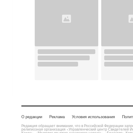
О редакции
Реклама
Условия использования
Полит
Редакция обращает внимание, что в Российской Федерации запре
религиозная организация «Управленческий центр Свидетелей Ие
Каида», «Меджлис крымско-татарского народа», «Братство» Кор