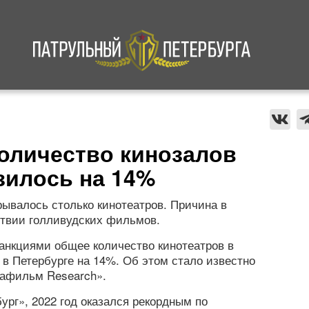
а
Криминал
В мире
Происшествия
количество кинозалов
зилось на 14%
рывалось столько кинотеатров. Причина в
ствии голливудских фильмов.
санкциями общее количество кинотеатров в
 в Петербурге на 14%. Об этом стало известно
афильм Research».
ург», 2022 год оказался рекордным по