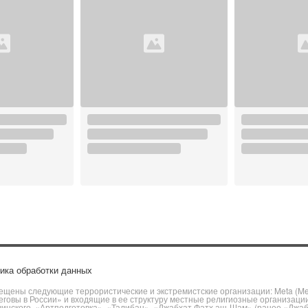
ика обработки данных
щены следующие террористические и экстремистские организации: Meta (Meta
говы в России» и входящие в ее структуру местные религиозные организаци
чинского, «Артподготовка», «Талибан», «Джабхат Фатх аш-Шам» (ранее «Джа