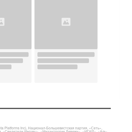
 Platforms Inc), Национал-Большевистская партия, «Сеть»,
и, «Свидетели Иеговы», «Мизантропик Дивижн», «ИГИЛ», «Аль-