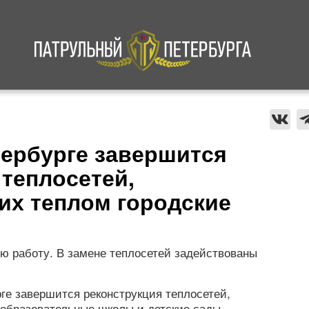
а
Криминал
В мире
Происшествия
тербурге завершится
 теплосетей,
х теплом городские
ю работу. В замене теплосетей задействованы
рге завершится реконструкция теплосетей,
образовательные школы и детские сады