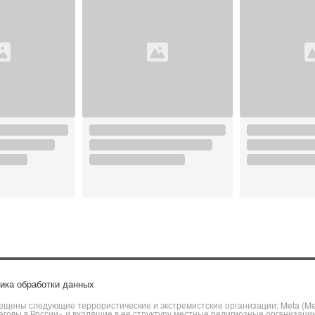
ика обработки данных
щены следующие террористические и экстремистские организации: Meta (Meta
говы в России» и входящие в ее структуру местные религиозные организаци