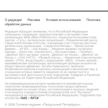
О редакции
Реклама
Условия использования
Политика
обработки данных
Редакция обращает внимание, что в Российской Федерации
запрещены следующие террористические и экстремистские
организации: Meta (Meta Platforms Inc), Национал-Большевистская
партия, «Сеть», религиозная организация «Управленческий центр
Свидетелей Иеговы в России» и входящие в ее структуру местные
религиозные организации, «Свидетели Иеговы», «Мизантропик
Дивижн», «ИГИЛ», «Аль-Каида», «Меджлис крымско-татарского
народа», «Братство» Корчинского, «Артподготовка», «Талибан»,
«Джабхат Фатх аш-Шам» (ранее «Джабхат ан-Нусра», «Джебхат ан-
Нусра»), «УНА-УНСО», «Правый сектор», «Украинская повстанческая
армия» (УПА). Фонд борьбы с коррупцией» (ФБК), «Альянс врачей» -
некоммерческие организации, выполняющие функции иноагентов.
Общественное движение «Штабы Навального» включено
Росфинмониторингом в перечень организаций и физических лиц, в
отношении которых имеются сведения об их причастности к
экстремистской деятельности или терроризму. Instagram и Facebook
запрещены на территории Российской Федерации.
На информационном ресурсе применяются рекомендательные
технологии (информационные технологии предоставления
информации на основе сбора, систематизации и анализа сведений,
относящихся к предпочтениям пользователей сети "Интернет",
находящихся на территории Российской Федерации). Подробнее про
алгоритмы
SMI2
и
INFOX
© 2026 Сетевое издание «Патрульный Петербурга»