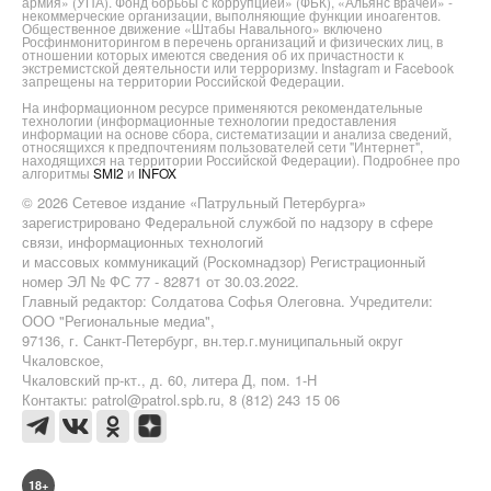
армия» (УПА). Фонд борьбы с коррупцией» (ФБК), «Альянс врачей» -
некоммерческие организации, выполняющие функции иноагентов.
Общественное движение «Штабы Навального» включено
Росфинмониторингом в перечень организаций и физических лиц, в
отношении которых имеются сведения об их причастности к
экстремистской деятельности или терроризму. Instagram и Facebook
запрещены на территории Российской Федерации.
На информационном ресурсе применяются рекомендательные
технологии (информационные технологии предоставления
информации на основе сбора, систематизации и анализа сведений,
относящихся к предпочтениям пользователей сети "Интернет",
находящихся на территории Российской Федерации). Подробнее про
алгоритмы
SMI2
и
INFOX
© 2026 Сетевое издание «Патрульный Петербурга»
зарегистрировано Федеральной службой по надзору в сфере
связи, информационных технологий
и массовых коммуникаций (Роскомнадзор) Регистрационный
номер ЭЛ № ФС 77 - 82871 от 30.03.2022.
Главный редактор: Солдатова Софья Олеговна. Учредители:
ООО "Региональные медиа",
97136, г. Санкт-Петербург, вн.тер.г.муниципальный округ
Чкаловское,
Чкаловский пр-кт., д. 60, литера Д, пом. 1-Н
Контакты: patrol@patrol.spb.ru, 8 (812) 243 15 06
18+