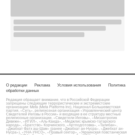
О редакции
Реклама
Условия использования
Политика
обработки данных
Редакция обращает внимание, что в Российской Федерации
запрещены следующие террористические и экстремистские
организации: Meta (Meta Platforms Inc), Национал-Большевистская
партия, «Сеть», религиозная организация «Управленческий центр
Свидетелей Иеговы в России» и входящие в ее структуру местные
религиозные организации, «Свидетели Иеговы», «Мизантропик
Дивижн», «ИГИЛ», «Аль-Каида», «Меджлис крымско-татарского
народа», «Братство» Корчинского, «Артподготовка», «Талибан»,
«Джабхат Фатх аш-Шам» (ранее «Джабхат ан-Нусра», «Джебхат ан-
Нусра»), «УНА-УНСО», «Правый сектор», «Украинская повстанческая