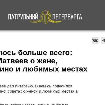
а
Криминал
В мире
Происшествия
уюсь больше всего:
атвеев о жене,
ино и любимых местах
еев дал интервью. В нем он поделился
но, советах с женой и любимых местах в
стью можно назвать одним из самых