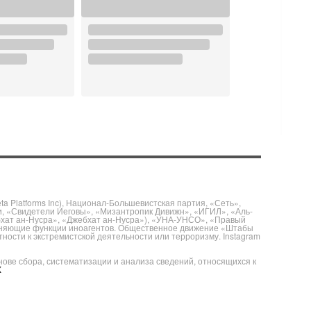
 Platforms Inc), Национал-Большевистская партия, «Сеть»,
и, «Свидетели Иеговы», «Мизантропик Дивижн», «ИГИЛ», «Аль-
бхат ан-Нусра», «Джебхат ан-Нусра»), «УНА-УНСО», «Правый
полняющие функции иноагентов. Общественное движение «Штабы
ности к экстремистской деятельности или терроризму. Instagram
е сбора, систематизации и анализа сведений, относящихся к
X