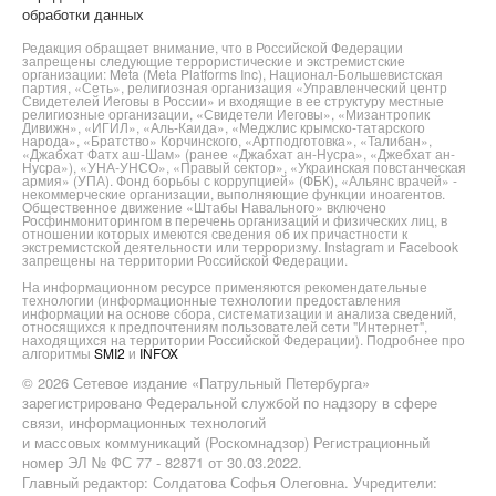
обработки данных
Редакция обращает внимание, что в Российской Федерации
запрещены следующие террористические и экстремистские
организации: Meta (Meta Platforms Inc), Национал-Большевистская
партия, «Сеть», религиозная организация «Управленческий центр
Свидетелей Иеговы в России» и входящие в ее структуру местные
религиозные организации, «Свидетели Иеговы», «Мизантропик
Дивижн», «ИГИЛ», «Аль-Каида», «Меджлис крымско-татарского
народа», «Братство» Корчинского, «Артподготовка», «Талибан»,
«Джабхат Фатх аш-Шам» (ранее «Джабхат ан-Нусра», «Джебхат ан-
Нусра»), «УНА-УНСО», «Правый сектор», «Украинская повстанческая
армия» (УПА). Фонд борьбы с коррупцией» (ФБК), «Альянс врачей» -
некоммерческие организации, выполняющие функции иноагентов.
Общественное движение «Штабы Навального» включено
Росфинмониторингом в перечень организаций и физических лиц, в
отношении которых имеются сведения об их причастности к
экстремистской деятельности или терроризму. Instagram и Facebook
запрещены на территории Российской Федерации.
На информационном ресурсе применяются рекомендательные
технологии (информационные технологии предоставления
информации на основе сбора, систематизации и анализа сведений,
относящихся к предпочтениям пользователей сети "Интернет",
находящихся на территории Российской Федерации). Подробнее про
алгоритмы
SMI2
и
INFOX
© 2026 Сетевое издание «Патрульный Петербурга»
зарегистрировано Федеральной службой по надзору в сфере
связи, информационных технологий
и массовых коммуникаций (Роскомнадзор) Регистрационный
номер ЭЛ № ФС 77 - 82871 от 30.03.2022.
Главный редактор: Солдатова Софья Олеговна. Учредители: