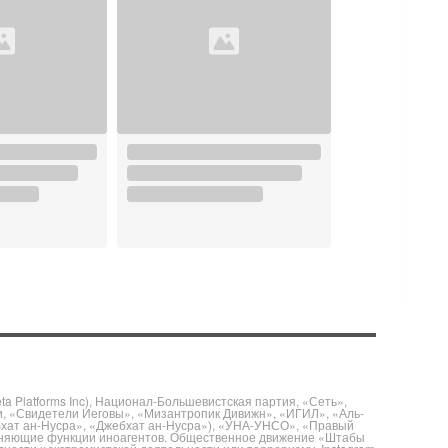
 Platforms Inc), Национал-Большевистская партия, «Сеть»,
и, «Свидетели Иеговы», «Мизантропик Дивижн», «ИГИЛ», «Аль-
бхат ан-Нусра», «Джебхат ан-Нусра»), «УНА-УНСО», «Правый
полняющие функции иноагентов. Общественное движение «Штабы