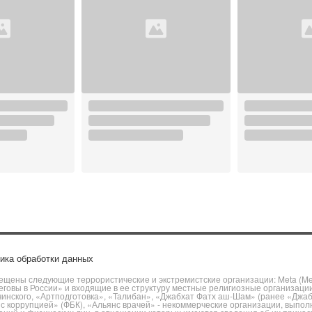
ика обработки данных
щены следующие террористические и экстремистские организации: Meta (Meta
говы в России» и входящие в ее структуру местные религиозные организаци
чинского, «Артподготовка», «Талибан», «Джабхат Фатх аш-Шам» (ранее «Джа
ы с коррупцией» (ФБК), «Альянс врачей» - некоммерческие организации, вы