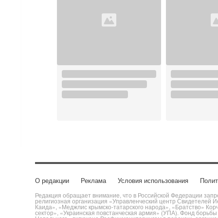
О редакции
Реклама
Условия использования
Полит
Редакция обращает внимание, что в Российской Федерации запре
религиозная организация «Управленческий центр Свидетелей Ие
Каида», «Меджлис крымско-татарского народа», «Братство» Кор
сектор», «Украинская повстанческая армия» (УПА). Фонд борьб