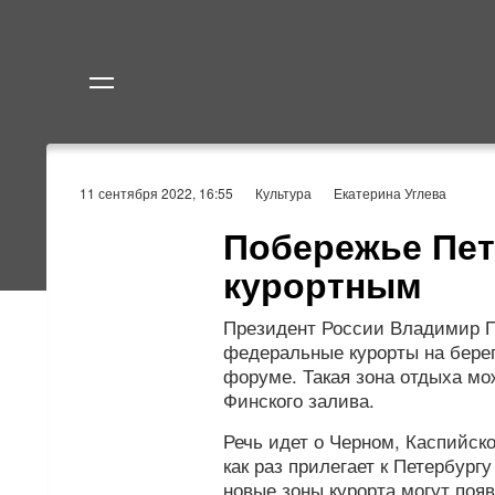
Политика
Экономик
11 сентября 2022, 16:55
Культура
Екатерина Углева
Побережье Пет
курортным
Президент России Владимир П
федеральные курорты на бере
форуме. Такая зона отдыха мож
Финского залива.
Речь идет о Черном, Каспийск
как раз прилегает к Петербург
новые зоны курорта могут поя