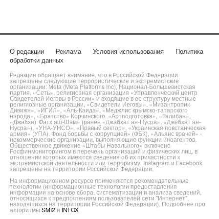
О редакции
Реклама
Условия использования
Политика
обработки данных
Редакция обращает внимание, что в Российской Федерации
запрещены следующие террористические и экстремистские
организации: Meta (Meta Platforms Inc), Национал-Большевистская
партия, «Сеть», религиозная организация «Управленческий центр
Свидетелей Иеговы в России» и входящие в ее структуру местные
религиозные организации, «Свидетели Иеговы», «Мизантропик
Дивижн», «ИГИЛ», «Аль-Каида», «Меджлис крымско-татарского
народа», «Братство» Корчинского, «Артподготовка», «Талибан»,
«Джабхат Фатх аш-Шам» (ранее «Джабхат ан-Нусра», «Джебхат ан-
Нусра»), «УНА-УНСО», «Правый сектор», «Украинская повстанческая
армия» (УПА). Фонд борьбы с коррупцией» (ФБК), «Альянс врачей» -
некоммерческие организации, выполняющие функции иноагентов.
Общественное движение «Штабы Навального» включено
Росфинмониторингом в перечень организаций и физических лиц, в
отношении которых имеются сведения об их причастности к
экстремистской деятельности или терроризму. Instagram и Facebook
запрещены на территории Российской Федерации.
На информационном ресурсе применяются рекомендательные
технологии (информационные технологии предоставления
информации на основе сбора, систематизации и анализа сведений,
относящихся к предпочтениям пользователей сети "Интернет",
находящихся на территории Российской Федерации). Подробнее про
алгоритмы
SMI2
и
INFOX