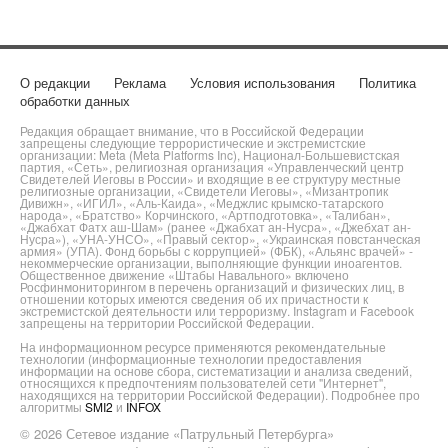
О редакции
Реклама
Условия использования
Политика
обработки данных
Редакция обращает внимание, что в Российской Федерации
запрещены следующие террористические и экстремистские
организации: Meta (Meta Platforms Inc), Национал-Большевистская
партия, «Сеть», религиозная организация «Управленческий центр
Свидетелей Иеговы в России» и входящие в ее структуру местные
религиозные организации, «Свидетели Иеговы», «Мизантропик
Дивижн», «ИГИЛ», «Аль-Каида», «Меджлис крымско-татарского
народа», «Братство» Корчинского, «Артподготовка», «Талибан»,
«Джабхат Фатх аш-Шам» (ранее «Джабхат ан-Нусра», «Джебхат ан-
Нусра»), «УНА-УНСО», «Правый сектор», «Украинская повстанческая
армия» (УПА). Фонд борьбы с коррупцией» (ФБК), «Альянс врачей» -
некоммерческие организации, выполняющие функции иноагентов.
Общественное движение «Штабы Навального» включено
Росфинмониторингом в перечень организаций и физических лиц, в
отношении которых имеются сведения об их причастности к
экстремистской деятельности или терроризму. Instagram и Facebook
запрещены на территории Российской Федерации.
На информационном ресурсе применяются рекомендательные
технологии (информационные технологии предоставления
информации на основе сбора, систематизации и анализа сведений,
относящихся к предпочтениям пользователей сети "Интернет",
находящихся на территории Российской Федерации). Подробнее про
алгоритмы
SMI2
и
INFOX
© 2026 Сетевое издание «Патрульный Петербурга»