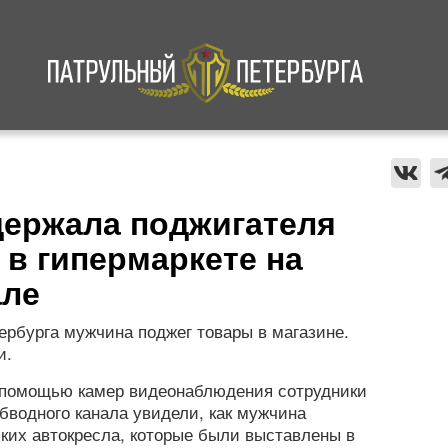
а
Криминал
В мире
Происшествия
держала поджигателя
 в гипермаркете на
але
рбурга мужчина поджег товары в магазине.
и.
с помощью камер видеонаблюдения сотрудники
бводного канала увидели, как мужчина
ских автокресла, которые были выставлены в