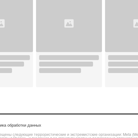
ика обработки данных
щены следующие террористические и экстремистские организации: Meta (Meta
говы в России» и входящие в ее структуру местные религиозные организаци