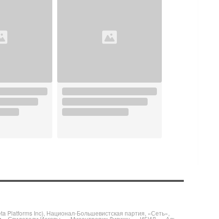
 Platforms Inc), Национал-Большевистская партия, «Сеть»,
и, «Свидетели Иеговы», «Мизантропик Дивижн», «ИГИЛ», «Аль-