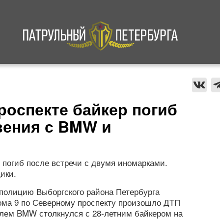
а
Криминал
В мире
Происшествия
роспекте байкер погиб
вения с BMW и
 погиб после встречи с двумя иномарками.
ики.
в полицию Выборгского района Петербурга
ома 9 по Северному проспекту произошло ДТП
улем BMW столкнулся с 28-летним байкером на