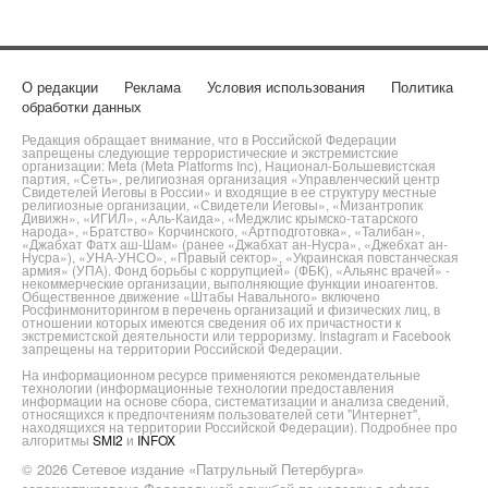
О редакции
Реклама
Условия использования
Политика
обработки данных
Редакция обращает внимание, что в Российской Федерации
запрещены следующие террористические и экстремистские
организации: Meta (Meta Platforms Inc), Национал-Большевистская
партия, «Сеть», религиозная организация «Управленческий центр
Свидетелей Иеговы в России» и входящие в ее структуру местные
религиозные организации, «Свидетели Иеговы», «Мизантропик
Дивижн», «ИГИЛ», «Аль-Каида», «Меджлис крымско-татарского
народа», «Братство» Корчинского, «Артподготовка», «Талибан»,
«Джабхат Фатх аш-Шам» (ранее «Джабхат ан-Нусра», «Джебхат ан-
Нусра»), «УНА-УНСО», «Правый сектор», «Украинская повстанческая
армия» (УПА). Фонд борьбы с коррупцией» (ФБК), «Альянс врачей» -
некоммерческие организации, выполняющие функции иноагентов.
Общественное движение «Штабы Навального» включено
Росфинмониторингом в перечень организаций и физических лиц, в
отношении которых имеются сведения об их причастности к
экстремистской деятельности или терроризму. Instagram и Facebook
запрещены на территории Российской Федерации.
На информационном ресурсе применяются рекомендательные
технологии (информационные технологии предоставления
информации на основе сбора, систематизации и анализа сведений,
относящихся к предпочтениям пользователей сети "Интернет",
находящихся на территории Российской Федерации). Подробнее про
алгоритмы
SMI2
и
INFOX
© 2026 Сетевое издание «Патрульный Петербурга»