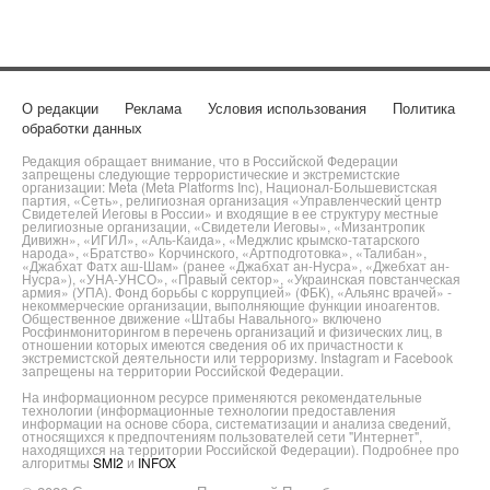
О редакции
Реклама
Условия использования
Политика
обработки данных
Редакция обращает внимание, что в Российской Федерации
запрещены следующие террористические и экстремистские
организации: Meta (Meta Platforms Inc), Национал-Большевистская
партия, «Сеть», религиозная организация «Управленческий центр
Свидетелей Иеговы в России» и входящие в ее структуру местные
религиозные организации, «Свидетели Иеговы», «Мизантропик
Дивижн», «ИГИЛ», «Аль-Каида», «Меджлис крымско-татарского
народа», «Братство» Корчинского, «Артподготовка», «Талибан»,
«Джабхат Фатх аш-Шам» (ранее «Джабхат ан-Нусра», «Джебхат ан-
Нусра»), «УНА-УНСО», «Правый сектор», «Украинская повстанческая
армия» (УПА). Фонд борьбы с коррупцией» (ФБК), «Альянс врачей» -
некоммерческие организации, выполняющие функции иноагентов.
Общественное движение «Штабы Навального» включено
Росфинмониторингом в перечень организаций и физических лиц, в
отношении которых имеются сведения об их причастности к
экстремистской деятельности или терроризму. Instagram и Facebook
запрещены на территории Российской Федерации.
На информационном ресурсе применяются рекомендательные
технологии (информационные технологии предоставления
информации на основе сбора, систематизации и анализа сведений,
относящихся к предпочтениям пользователей сети "Интернет",
находящихся на территории Российской Федерации). Подробнее про
алгоритмы
SMI2
и
INFOX