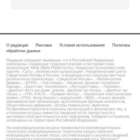
О редакции
Реклама
Условия использования
Политика
обработки данных
Редакция обращает внимание, что в Российской Федерации
запрещены следующие террористические и экстремистские
организации: Meta (Meta Platforms Inc), Национал-Большевистская
партия, «Сеть», религиозная организация «Управленческий центр
Свидетелей Иеговы в России» и входящие в ее структуру местные
религиозные организации, «Свидетели Иеговы», «Мизантропик
Дивижн», «ИГИЛ», «Аль-Каида», «Меджлис крымско-татарского
народа», «Братство» Корчинского, «Артподготовка», «Талибан»,
«Джабхат Фатх аш-Шам» (ранее «Джабхат ан-Нусра», «Джебхат ан-
Нусра»), «УНА-УНСО», «Правый сектор», «Украинская повстанческая
армия» (УПА). Фонд борьбы с коррупцией» (ФБК), «Альянс врачей» -
некоммерческие организации, выполняющие функции иноагентов.
Общественное движение «Штабы Навального» включено
Росфинмониторингом в перечень организаций и физических лиц, в
отношении которых имеются сведения об их причастности к
экстремистской деятельности или терроризму. Instagram и Facebook
запрещены на территории Российской Федерации.
На информационном ресурсе применяются рекомендательные
технологии (информационные технологии предоставления
информации на основе сбора, систематизации и анализа сведений,
относящихся к предпочтениям пользователей сети "Интернет",