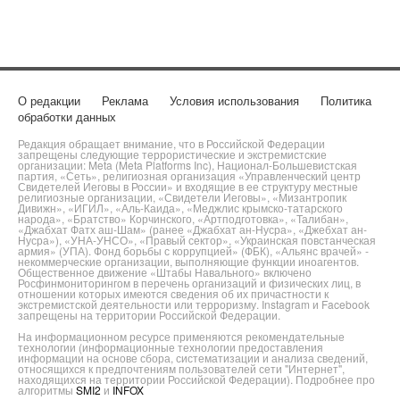
О редакции
Реклама
Условия использования
Политика
обработки данных
Редакция обращает внимание, что в Российской Федерации
запрещены следующие террористические и экстремистские
организации: Meta (Meta Platforms Inc), Национал-Большевистская
партия, «Сеть», религиозная организация «Управленческий центр
Свидетелей Иеговы в России» и входящие в ее структуру местные
религиозные организации, «Свидетели Иеговы», «Мизантропик
Дивижн», «ИГИЛ», «Аль-Каида», «Меджлис крымско-татарского
народа», «Братство» Корчинского, «Артподготовка», «Талибан»,
«Джабхат Фатх аш-Шам» (ранее «Джабхат ан-Нусра», «Джебхат ан-
Нусра»), «УНА-УНСО», «Правый сектор», «Украинская повстанческая
армия» (УПА). Фонд борьбы с коррупцией» (ФБК), «Альянс врачей» -
некоммерческие организации, выполняющие функции иноагентов.
Общественное движение «Штабы Навального» включено
Росфинмониторингом в перечень организаций и физических лиц, в
отношении которых имеются сведения об их причастности к
экстремистской деятельности или терроризму. Instagram и Facebook
запрещены на территории Российской Федерации.
На информационном ресурсе применяются рекомендательные
технологии (информационные технологии предоставления
информации на основе сбора, систематизации и анализа сведений,
относящихся к предпочтениям пользователей сети "Интернет",
находящихся на территории Российской Федерации). Подробнее про
алгоритмы
SMI2
и
INFOX