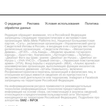
О редакции
Реклама
Условия использования
Политика
обработки данных
Редакция обращает внимание, что в Российской Федерации
запрещены следующие террористические и экстремистские
организации: Meta (Meta Platforms Inc), Национал-Большевистская
партия, «Сеть», религиозная организация «Управленческий центр
Свидетелей Иеговы в России» и входящие в ее структуру местные
религиозные организации, «Свидетели Иеговы», «Мизантропик
Дивижн», «ИГИЛ», «Аль-Каида», «Меджлис крымско-татарского
народа», «Братство» Корчинского, «Артподготовка», «Талибан»,
«Джабхат Фатх аш-Шам» (ранее «Джабхат ан-Нусра», «Джебхат ан-
Нусра»), «УНА-УНСО», «Правый сектор», «Украинская повстанческая
армия» (УПА). Фонд борьбы с коррупцией» (ФБК), «Альянс врачей» -
некоммерческие организации, выполняющие функции иноагентов.
Общественное движение «Штабы Навального» включено
Росфинмониторингом в перечень организаций и физических лиц, в
отношении которых имеются сведения об их причастности к
экстремистской деятельности или терроризму. Instagram и Facebook
запрещены на территории Российской Федерации.
На информационном ресурсе применяются рекомендательные
технологии (информационные технологии предоставления
информации на основе сбора, систематизации и анализа сведений,
относящихся к предпочтениям пользователей сети "Интернет",
находящихся на территории Российской Федерации). Подробнее про
алгоритмы
SMI2
и
INFOX