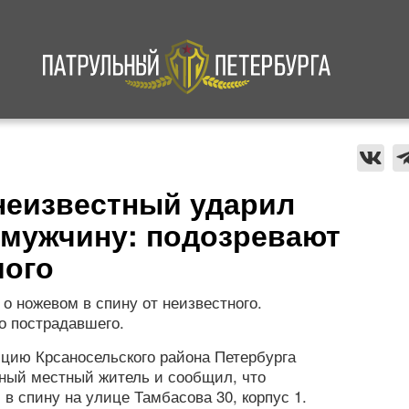
а
Криминал
В мире
Происшествия
неизвестный ударил
 мужчину: подозревают
мого
о ножевом в спину от неизвестного.
о пострадавшего.
лицию Крсаносельского района Петербурга
тный местный житель и сообщил, что
в спину на улице Тамбасова 30, корпус 1.