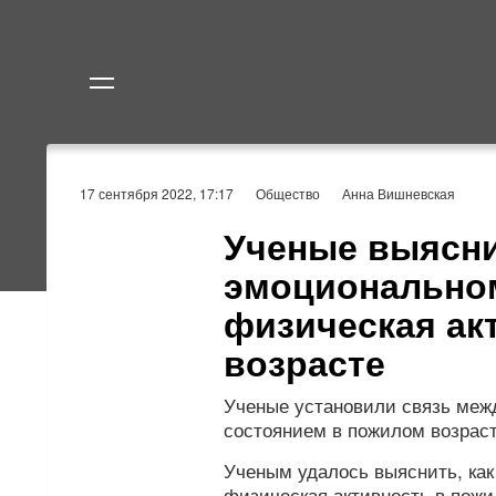
Политика
Экономик
17 сентября 2022, 17:17
Общество
Анна Вишневская
Ученые выясни
эмоционально
физическая ак
возрасте
Ученые установили связь меж
состоянием в пожилом возрасте
Ученым удалось выяснить, как
физическая активность в пожи