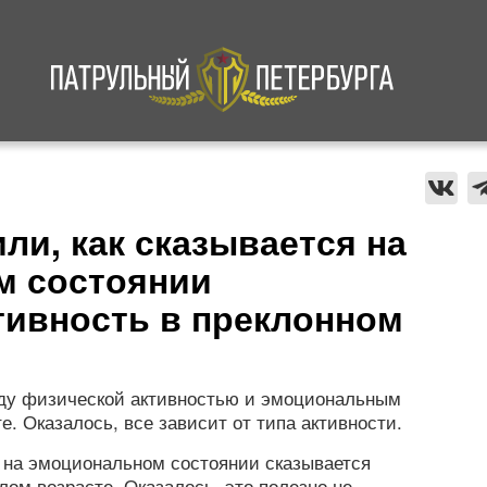
а
Криминал
В мире
Происшествия
ли, как сказывается на
м состоянии
тивность в преклонном
ду физической активностью и эмоциональным
. Оказалось, все зависит от типа активности.
 на эмоциональном состоянии сказывается
лом возрасте. Оказалось, это полезно не