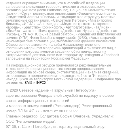
Редакция обращает внимание, что в Российской Федерации
запрещены следующие террористические и экстремистские
организации: Meta (Meta Platforms Inc), Национал-Большевистская
партия, «Сеть», религиозная организация «Управленческий центр
Свидетелей Иеговы в России» и входящие в ее структуру местные
религиозные организации, «Свидетели Иеговы», «Мизантропик
Дивижн», «ИГИЛ», «Аль-Каида», «Меджлис крымско-татарского
народа», «Братство» Корчинского, «Артподготовка», «Талибан»,
«Джабхат Фатх аш-Шам» (ранее «Джабхат ан-Нусра», «Джебхат ан-
Нусра»), «УНА-УНСО», «Правый сектор», «Украинская повстанческая
армия» (УПА). Фонд борьбы с коррупцией» (ФБК), «Альянс врачей» -
некоммерческие организации, выполняющие функции иноагентов.
Общественное движение «Штабы Навального» включено
Росфинмониторингом в перечень организаций и физических лиц, в
отношении которых имеются сведения об их причастности к
экстремистской деятельности или терроризму. Instagram и Facebook
запрещены на территории Российской Федерации.
На информационном ресурсе применяются рекомендательные
технологии (информационные технологии предоставления
информации на основе сбора, систематизации и анализа сведений,
относящихся к предпочтениям пользователей сети "Интернет",
находящихся на территории Российской Федерации). Подробнее про
алгоритмы
SMI2
и
INFOX
© 2026 Сетевое издание «Патрульный Петербурга»
зарегистрировано Федеральной службой по надзору в сфере
связи, информационных технологий
и массовых коммуникаций (Роскомнадзор) Регистрационный
номер ЭЛ № ФС 77 - 82871 от 30.03.2022.
Главный редактор: Солдатова Софья Олеговна. Учредители:
ООО "Региональные медиа",
97136, г. Санкт-Петербург, вн.тер.г.муниципальный округ