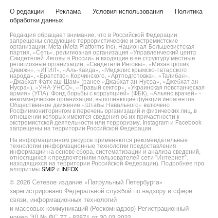
О редакции
Реклама
Условия использования
Политика
обработки данных
Редакция обращает внимание, что в Российской Федерации
запрещены следующие террористические и экстремистские
организации: Meta (Meta Platforms Inc), Национал-Большевистская
партия, «Сеть», религиозная организация «Управленческий центр
Свидетелей Иеговы в России» и входящие в ее структуру местные
религиозные организации, «Свидетели Иеговы», «Мизантропик
Дивижн», «ИГИЛ», «Аль-Каида», «Меджлис крымско-татарского
народа», «Братство» Корчинского, «Артподготовка», «Талибан»,
«Джабхат Фатх аш-Шам» (ранее «Джабхат ан-Нусра», «Джебхат ан-
Нусра»), «УНА-УНСО», «Правый сектор», «Украинская повстанческая
армия» (УПА). Фонд борьбы с коррупцией» (ФБК), «Альянс врачей» -
некоммерческие организации, выполняющие функции иноагентов.
Общественное движение «Штабы Навального» включено
Росфинмониторингом в перечень организаций и физических лиц, в
отношении которых имеются сведения об их причастности к
экстремистской деятельности или терроризму. Instagram и Facebook
запрещены на территории Российской Федерации.
На информационном ресурсе применяются рекомендательные
технологии (информационные технологии предоставления
информации на основе сбора, систематизации и анализа сведений,
относящихся к предпочтениям пользователей сети "Интернет",
находящихся на территории Российской Федерации). Подробнее про
алгоритмы
SMI2
и
INFOX
© 2026 Сетевое издание «Патрульный Петербурга»
зарегистрировано Федеральной службой по надзору в сфере
связи, информационных технологий
и массовых коммуникаций (Роскомнадзор) Регистрационный
номер ЭЛ № ФС 77 - 82871 от 30.03.2022.