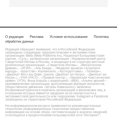
О редакции
Реклама
Условия использования
Политика
обработки данных
Редакция обращает внимание, что в Российской Федерации
запрещены следующие террористические и экстремистские
организации: Meta (Meta Platforms Inc), Национал-Большевистская
партия, «Сеть», религиозная организация «Управленческий центр
Свидетелей Иеговы в России» и входящие в ее структуру местные
религиозные организации, «Свидетели Иеговы», «Мизантропик
Дивижн», «ИГИЛ», «Аль-Каида», «Меджлис крымско-татарского
народа», «Братство» Корчинского, «Артподготовка», «Талибан»,
«Джабхат Фатх аш-Шам» (ранее «Джабхат ан-Нусра», «Джебхат ан-
Нусра»), «УНА-УНСО», «Правый сектор», «Украинская повстанческая
армия» (УПА). Фонд борьбы с коррупцией» (ФБК), «Альянс врачей» -
некоммерческие организации, выполняющие функции иноагентов.
Общественное движение «Штабы Навального» включено
Росфинмониторингом в перечень организаций и физических лиц, в
отношении которых имеются сведения об их причастности к
экстремистской деятельности или терроризму. Instagram и Facebook
запрещены на территории Российской Федерации.
На информационном ресурсе применяются рекомендательные
технологии (информационные технологии предоставления
информации на основе сбора, систематизации и анализа сведений,
относящихся к предпочтениям пользователей сети "Интернет",