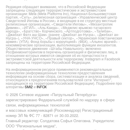
Редакция обращает внимание, что в Российской Федерации
запрещены следующие террористические и экстремистские
организации: Meta (Meta Platforms Inc), Национал-Большевистская
партия, «Сеть», религиозная организация «Управленческий центр
Свидетелей Иеговы в России» и входящие в ее структуру местные
религиозные организации, «Свидетели Иеговы», «Мизантропик
Дивижн», «ИГИЛ», «Аль-Каида», «Меджлис крымско-татарского
народа», «Братство» Корчинского, «Артподготовка», «Талибан»,
«Джабхат Фатх аш-Шам» (ранее «Джабхат ан-Нусра», «Джебхат ан-
Нусра»), «УНА-УНСО», «Правый сектор», «Украинская повстанческая
армия» (УПА). Фонд борьбы с коррупцией» (ФБК), «Альянс врачей» -
некоммерческие организации, выполняющие функции иноагентов.
Общественное движение «Штабы Навального» включено
Росфинмониторингом в перечень организаций и физических лиц, в
отношении которых имеются сведения об их причастности к
экстремистской деятельности или терроризму. Instagram и Facebook
запрещены на территории Российской Федерации.
На информационном ресурсе применяются рекомендательные
технологии (информационные технологии предоставления
информации на основе сбора, систематизации и анализа сведений,
относящихся к предпочтениям пользователей сети "Интернет",
находящихся на территории Российской Федерации). Подробнее про
алгоритмы
SMI2
и
INFOX
© 2026 Сетевое издание «Патрульный Петербурга»
зарегистрировано Федеральной службой по надзору в сфере
связи, информационных технологий
и массовых коммуникаций (Роскомнадзор) Регистрационный
номер ЭЛ № ФС 77 - 82871 от 30.03.2022.
Главный редактор: Солдатова Софья Олеговна. Учредители:
ООО "Региональные медиа",