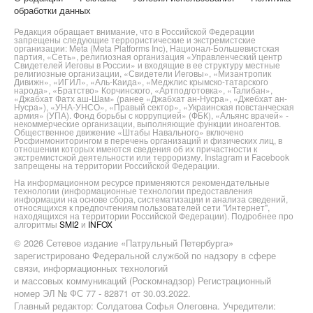
обработки данных
Редакция обращает внимание, что в Российской Федерации
запрещены следующие террористические и экстремистские
организации: Meta (Meta Platforms Inc), Национал-Большевистская
партия, «Сеть», религиозная организация «Управленческий центр
Свидетелей Иеговы в России» и входящие в ее структуру местные
религиозные организации, «Свидетели Иеговы», «Мизантропик
Дивижн», «ИГИЛ», «Аль-Каида», «Меджлис крымско-татарского
народа», «Братство» Корчинского, «Артподготовка», «Талибан»,
«Джабхат Фатх аш-Шам» (ранее «Джабхат ан-Нусра», «Джебхат ан-
Нусра»), «УНА-УНСО», «Правый сектор», «Украинская повстанческая
армия» (УПА). Фонд борьбы с коррупцией» (ФБК), «Альянс врачей» -
некоммерческие организации, выполняющие функции иноагентов.
Общественное движение «Штабы Навального» включено
Росфинмониторингом в перечень организаций и физических лиц, в
отношении которых имеются сведения об их причастности к
экстремистской деятельности или терроризму. Instagram и Facebook
запрещены на территории Российской Федерации.
На информационном ресурсе применяются рекомендательные
технологии (информационные технологии предоставления
информации на основе сбора, систематизации и анализа сведений,
относящихся к предпочтениям пользователей сети "Интернет",
находящихся на территории Российской Федерации). Подробнее про
алгоритмы
SMI2
и
INFOX
© 2026 Сетевое издание «Патрульный Петербурга»
зарегистрировано Федеральной службой по надзору в сфере
связи, информационных технологий
и массовых коммуникаций (Роскомнадзор) Регистрационный
номер ЭЛ № ФС 77 - 82871 от 30.03.2022.
Главный редактор: Солдатова Софья Олеговна. Учредители: