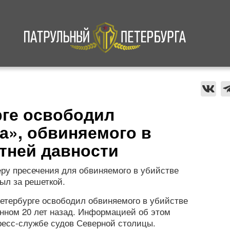
а
Криминал
В мире
Происшествия
рге освободил
а», обвиняемого в
етней давности
ру пресечения для обвиняемого в убийстве
ыл за решеткой.
етербурге освободил обвиняемого в убийстве
нном 20 лет назад. Информацией об этом
ресс-службе судов Северной столицы.