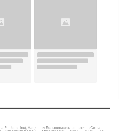
 Platforms Inc), Национал-Большевистская партия, «Сеть»,
и, «Свидетели Иеговы», «Мизантропик Дивижн», «ИГИЛ», «Аль-