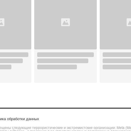
ика обработки данных
щены следующие террористические и экстремистские организации: Meta (Meta
говы в России» и входящие в ее структуру местные религиозные организаци