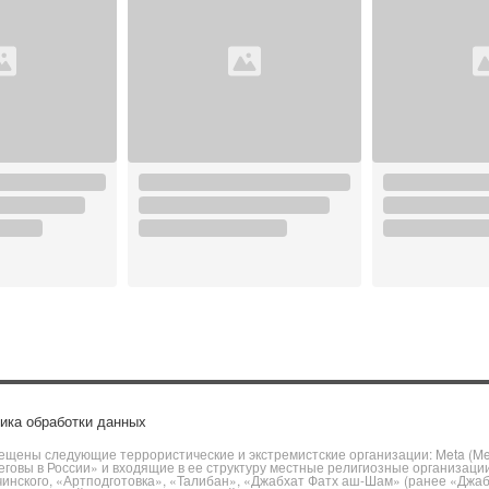
ика обработки данных
щены следующие террористические и экстремистские организации: Meta (Meta
говы в России» и входящие в ее структуру местные религиозные организаци
чинского, «Артподготовка», «Талибан», «Джабхат Фатх аш-Шам» (ранее «Джа