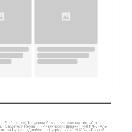
 Platforms Inc), Национал-Большевистская партия, «Сеть»,
и, «Свидетели Иеговы», «Мизантропик Дивижн», «ИГИЛ», «Аль-
бхат ан-Нусра», «Джебхат ан-Нусра»), «УНА-УНСО», «Правый