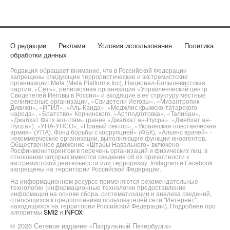
О редакции
Реклама
Условия использования
Политика
обработки данных
Редакция обращает внимание, что в Российской Федерации
запрещены следующие террористические и экстремистские
организации: Meta (Meta Platforms Inc), Национал-Большевистская
партия, «Сеть», религиозная организация «Управленческий центр
Свидетелей Иеговы в России» и входящие в ее структуру местные
религиозные организации, «Свидетели Иеговы», «Мизантропик
Дивижн», «ИГИЛ», «Аль-Каида», «Меджлис крымско-татарского
народа», «Братство» Корчинского, «Артподготовка», «Талибан»,
«Джабхат Фатх аш-Шам» (ранее «Джабхат ан-Нусра», «Джебхат ан-
Нусра»), «УНА-УНСО», «Правый сектор», «Украинская повстанческая
армия» (УПА). Фонд борьбы с коррупцией» (ФБК), «Альянс врачей» -
некоммерческие организации, выполняющие функции иноагентов.
Общественное движение «Штабы Навального» включено
Росфинмониторингом в перечень организаций и физических лиц, в
отношении которых имеются сведения об их причастности к
экстремистской деятельности или терроризму. Instagram и Facebook
запрещены на территории Российской Федерации.
На информационном ресурсе применяются рекомендательные
технологии (информационные технологии предоставления
информации на основе сбора, систематизации и анализа сведений,
относящихся к предпочтениям пользователей сети "Интернет",
находящихся на территории Российской Федерации). Подробнее про
алгоритмы
SMI2
и
INFOX
© 2026 Сетевое издание «Патрульный Петербурга»