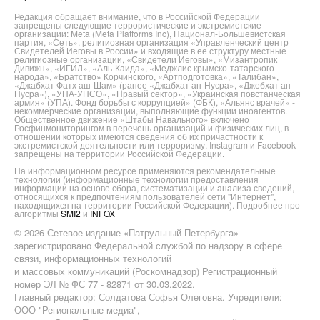
Редакция обращает внимание, что в Российской Федерации
запрещены следующие террористические и экстремистские
организации: Meta (Meta Platforms Inc), Национал-Большевистская
партия, «Сеть», религиозная организация «Управленческий центр
Свидетелей Иеговы в России» и входящие в ее структуру местные
религиозные организации, «Свидетели Иеговы», «Мизантропик
Дивижн», «ИГИЛ», «Аль-Каида», «Меджлис крымско-татарского
народа», «Братство» Корчинского, «Артподготовка», «Талибан»,
«Джабхат Фатх аш-Шам» (ранее «Джабхат ан-Нусра», «Джебхат ан-
Нусра»), «УНА-УНСО», «Правый сектор», «Украинская повстанческая
армия» (УПА). Фонд борьбы с коррупцией» (ФБК), «Альянс врачей» -
некоммерческие организации, выполняющие функции иноагентов.
Общественное движение «Штабы Навального» включено
Росфинмониторингом в перечень организаций и физических лиц, в
отношении которых имеются сведения об их причастности к
экстремистской деятельности или терроризму. Instagram и Facebook
запрещены на территории Российской Федерации.
На информационном ресурсе применяются рекомендательные
технологии (информационные технологии предоставления
информации на основе сбора, систематизации и анализа сведений,
относящихся к предпочтениям пользователей сети "Интернет",
находящихся на территории Российской Федерации). Подробнее про
алгоритмы
SMI2
и
INFOX
© 2026 Сетевое издание «Патрульный Петербурга»
зарегистрировано Федеральной службой по надзору в сфере
связи, информационных технологий
и массовых коммуникаций (Роскомнадзор) Регистрационный
номер ЭЛ № ФС 77 - 82871 от 30.03.2022.
Главный редактор: Солдатова Софья Олеговна. Учредители:
ООО "Региональные медиа",