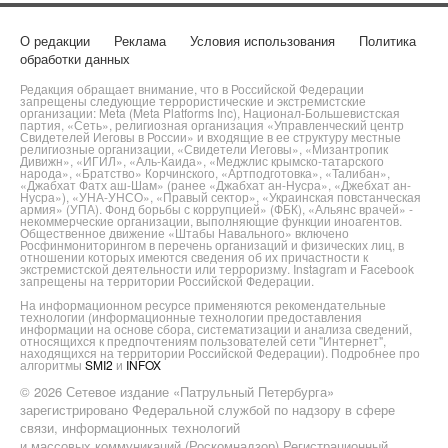
О редакции
Реклама
Условия использования
Политика
обработки данных
Редакция обращает внимание, что в Российской Федерации
запрещены следующие террористические и экстремистские
организации: Meta (Meta Platforms Inc), Национал-Большевистская
партия, «Сеть», религиозная организация «Управленческий центр
Свидетелей Иеговы в России» и входящие в ее структуру местные
религиозные организации, «Свидетели Иеговы», «Мизантропик
Дивижн», «ИГИЛ», «Аль-Каида», «Меджлис крымско-татарского
народа», «Братство» Корчинского, «Артподготовка», «Талибан»,
«Джабхат Фатх аш-Шам» (ранее «Джабхат ан-Нусра», «Джебхат ан-
Нусра»), «УНА-УНСО», «Правый сектор», «Украинская повстанческая
армия» (УПА). Фонд борьбы с коррупцией» (ФБК), «Альянс врачей» -
некоммерческие организации, выполняющие функции иноагентов.
Общественное движение «Штабы Навального» включено
Росфинмониторингом в перечень организаций и физических лиц, в
отношении которых имеются сведения об их причастности к
экстремистской деятельности или терроризму. Instagram и Facebook
запрещены на территории Российской Федерации.
На информационном ресурсе применяются рекомендательные
технологии (информационные технологии предоставления
информации на основе сбора, систематизации и анализа сведений,
относящихся к предпочтениям пользователей сети "Интернет",
находящихся на территории Российской Федерации). Подробнее про
алгоритмы
SMI2
и
INFOX
© 2026 Сетевое издание «Патрульный Петербурга»
зарегистрировано Федеральной службой по надзору в сфере
связи, информационных технологий
и массовых коммуникаций (Роскомнадзор) Регистрационный