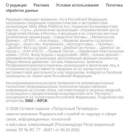
О редакции
Реклама
Условия использования
Политика
обработки данных
Редакция обращает внимание, что в Российской Федерации
запрещены следующие террористические и экстремистские
организации: Meta (Meta Platforms Inc), Национал-Большевистская
партия, «Сеть», религиозная организация «Управленческий центр
Свидетелей Иеговы в России» и входящие в ее структуру местные
религиозные организации, «Свидетели Иеговы», «Мизантропик
Дивижн», «ИГИЛ», «Аль-Каида», «Меджлис крымско-татарского
народа», «Братство» Корчинского, «Артподготовка», «Талибан»,
«Джабхат Фатх аш-Шам» (ранее «Джабхат ан-Нусра», «Джебхат ан-
Нусра»), «УНА-УНСО», «Правый сектор», «Украинская повстанческая
армия» (УПА). Фонд борьбы с коррупцией» (ФБК), «Альянс врачей» -
некоммерческие организации, выполняющие функции иноагентов.
Общественное движение «Штабы Навального» включено
Росфинмониторингом в перечень организаций и физических лиц, в
отношении которых имеются сведения об их причастности к
экстремистской деятельности или терроризму. Instagram и Facebook
запрещены на территории Российской Федерации.
На информационном ресурсе применяются рекомендательные
технологии (информационные технологии предоставления
информации на основе сбора, систематизации и анализа сведений,
относящихся к предпочтениям пользователей сети "Интернет",
находящихся на территории Российской Федерации). Подробнее про
алгоритмы
SMI2
и
INFOX
© 2026 Сетевое издание «Патрульный Петербурга»
зарегистрировано Федеральной службой по надзору в сфере
связи, информационных технологий
и массовых коммуникаций (Роскомнадзор) Регистрационный
номер ЭЛ № ФС 77 - 82871 от 30.03.2022.