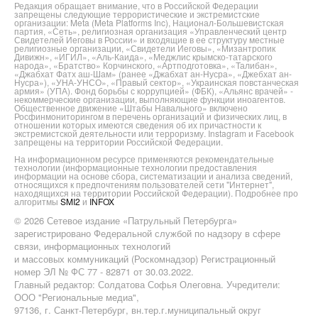
Редакция обращает внимание, что в Российской Федерации
запрещены следующие террористические и экстремистские
организации: Meta (Meta Platforms Inc), Национал-Большевистская
партия, «Сеть», религиозная организация «Управленческий центр
Свидетелей Иеговы в России» и входящие в ее структуру местные
религиозные организации, «Свидетели Иеговы», «Мизантропик
Дивижн», «ИГИЛ», «Аль-Каида», «Меджлис крымско-татарского
народа», «Братство» Корчинского, «Артподготовка», «Талибан»,
«Джабхат Фатх аш-Шам» (ранее «Джабхат ан-Нусра», «Джебхат ан-
Нусра»), «УНА-УНСО», «Правый сектор», «Украинская повстанческая
армия» (УПА). Фонд борьбы с коррупцией» (ФБК), «Альянс врачей» -
некоммерческие организации, выполняющие функции иноагентов.
Общественное движение «Штабы Навального» включено
Росфинмониторингом в перечень организаций и физических лиц, в
отношении которых имеются сведения об их причастности к
экстремистской деятельности или терроризму. Instagram и Facebook
запрещены на территории Российской Федерации.
На информационном ресурсе применяются рекомендательные
технологии (информационные технологии предоставления
информации на основе сбора, систематизации и анализа сведений,
относящихся к предпочтениям пользователей сети "Интернет",
находящихся на территории Российской Федерации). Подробнее про
алгоритмы
SMI2
и
INFOX
© 2026 Сетевое издание «Патрульный Петербурга»
зарегистрировано Федеральной службой по надзору в сфере
связи, информационных технологий
и массовых коммуникаций (Роскомнадзор) Регистрационный
номер ЭЛ № ФС 77 - 82871 от 30.03.2022.
Главный редактор: Солдатова Софья Олеговна. Учредители:
ООО "Региональные медиа",
97136, г. Санкт-Петербург, вн.тер.г.муниципальный округ