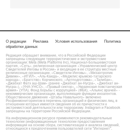
О редакции
Реклама
Условия использования
Политика
обработки данных
Редакция обращает внимание, что в Российской Федерации
запрещены следующие террористические и экстремистские
организации: Meta (Meta Platforms Inc), Национал-Большевистская
партия, «Сеть», религиозная организация «Управленческий центр
Свидетелей Иеговы в России» и входящие в ее структуру местные
религиозные организации, «Свидетели Иеговы», «Мизантропик
Дивижн», «ИГИЛ», «Аль-Каида», «Меджлис крымско-татарского
народа», «Братство» Корчинского, «Артподготовка», «Талибан»,
«Джабхат Фатх аш-Шам» (ранее «Джабхат ан-Нусра», «Джебхат ан-
Нусра»), «УНА-УНСО», «Правый сектор», «Украинская повстанческая
армия» (УПА). Фонд борьбы с коррупцией» (ФБК), «Альянс врачей» -
некоммерческие организации, выполняющие функции иноагентов.
Общественное движение «Штабы Навального» включено
Росфинмониторингом в перечень организаций и физических лиц, в
отношении которых имеются сведения об их причастности к
экстремистской деятельности или терроризму. Instagram и Facebook
запрещены на территории Российской Федерации.
На информационном ресурсе применяются рекомендательные
технологии (информационные технологии предоставления
информации на основе сбора, систематизации и анализа сведений,
относящихся к предпочтениям пользователей сети "Интернет",