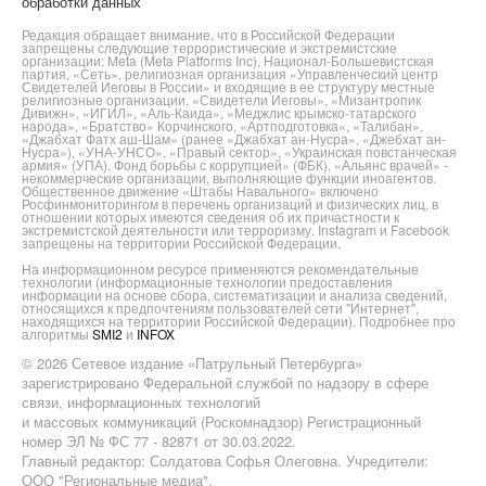
обработки данных
Редакция обращает внимание, что в Российской Федерации
запрещены следующие террористические и экстремистские
организации: Meta (Meta Platforms Inc), Национал-Большевистская
партия, «Сеть», религиозная организация «Управленческий центр
Свидетелей Иеговы в России» и входящие в ее структуру местные
религиозные организации, «Свидетели Иеговы», «Мизантропик
Дивижн», «ИГИЛ», «Аль-Каида», «Меджлис крымско-татарского
народа», «Братство» Корчинского, «Артподготовка», «Талибан»,
«Джабхат Фатх аш-Шам» (ранее «Джабхат ан-Нусра», «Джебхат ан-
Нусра»), «УНА-УНСО», «Правый сектор», «Украинская повстанческая
армия» (УПА). Фонд борьбы с коррупцией» (ФБК), «Альянс врачей» -
некоммерческие организации, выполняющие функции иноагентов.
Общественное движение «Штабы Навального» включено
Росфинмониторингом в перечень организаций и физических лиц, в
отношении которых имеются сведения об их причастности к
экстремистской деятельности или терроризму. Instagram и Facebook
запрещены на территории Российской Федерации.
На информационном ресурсе применяются рекомендательные
технологии (информационные технологии предоставления
информации на основе сбора, систематизации и анализа сведений,
относящихся к предпочтениям пользователей сети "Интернет",
находящихся на территории Российской Федерации). Подробнее про
алгоритмы
SMI2
и
INFOX
© 2026 Сетевое издание «Патрульный Петербурга»
зарегистрировано Федеральной службой по надзору в сфере
связи, информационных технологий
и массовых коммуникаций (Роскомнадзор) Регистрационный
номер ЭЛ № ФС 77 - 82871 от 30.03.2022.
Главный редактор: Солдатова Софья Олеговна. Учредители:
ООО "Региональные медиа",