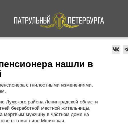
а
Криминал
В мире
Происшествия
пенсионера нашли в
й
 пенсионера с гнилостными изменениями.
ем.
цию Лужского района Ленинградской области
етней безработной местной жительницы,
ла мертвым мужчину в частном доме на
новец» в массиве Мшинская.