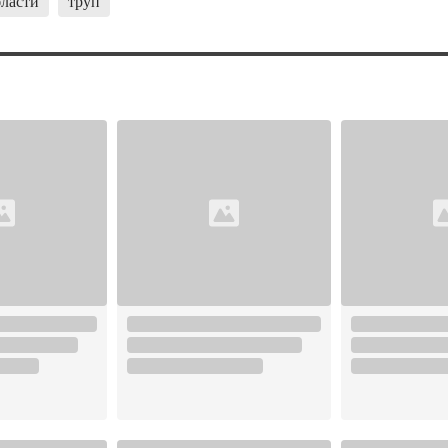
бласти
труп