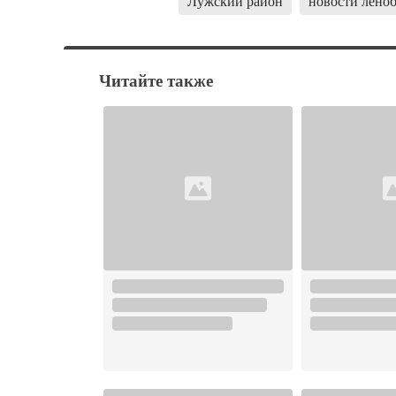
Лужский район
новости лено
Читайте также