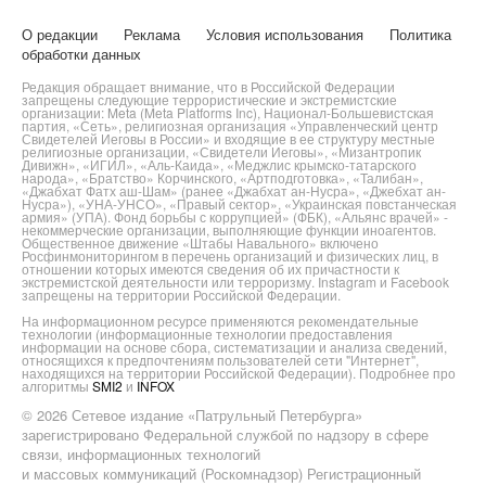
О редакции
Реклама
Условия использования
Политика
обработки данных
Редакция обращает внимание, что в Российской Федерации
запрещены следующие террористические и экстремистские
организации: Meta (Meta Platforms Inc), Национал-Большевистская
партия, «Сеть», религиозная организация «Управленческий центр
Свидетелей Иеговы в России» и входящие в ее структуру местные
религиозные организации, «Свидетели Иеговы», «Мизантропик
Дивижн», «ИГИЛ», «Аль-Каида», «Меджлис крымско-татарского
народа», «Братство» Корчинского, «Артподготовка», «Талибан»,
«Джабхат Фатх аш-Шам» (ранее «Джабхат ан-Нусра», «Джебхат ан-
Нусра»), «УНА-УНСО», «Правый сектор», «Украинская повстанческая
армия» (УПА). Фонд борьбы с коррупцией» (ФБК), «Альянс врачей» -
некоммерческие организации, выполняющие функции иноагентов.
Общественное движение «Штабы Навального» включено
Росфинмониторингом в перечень организаций и физических лиц, в
отношении которых имеются сведения об их причастности к
экстремистской деятельности или терроризму. Instagram и Facebook
запрещены на территории Российской Федерации.
На информационном ресурсе применяются рекомендательные
технологии (информационные технологии предоставления
информации на основе сбора, систематизации и анализа сведений,
относящихся к предпочтениям пользователей сети "Интернет",
находящихся на территории Российской Федерации). Подробнее про
алгоритмы
SMI2
и
INFOX
© 2026 Сетевое издание «Патрульный Петербурга»
зарегистрировано Федеральной службой по надзору в сфере
связи, информационных технологий
и массовых коммуникаций (Роскомнадзор) Регистрационный