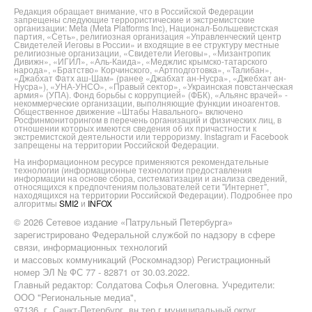
Редакция обращает внимание, что в Российской Федерации
запрещены следующие террористические и экстремистские
организации: Meta (Meta Platforms Inc), Национал-Большевистская
партия, «Сеть», религиозная организация «Управленческий центр
Свидетелей Иеговы в России» и входящие в ее структуру местные
религиозные организации, «Свидетели Иеговы», «Мизантропик
Дивижн», «ИГИЛ», «Аль-Каида», «Меджлис крымско-татарского
народа», «Братство» Корчинского, «Артподготовка», «Талибан»,
«Джабхат Фатх аш-Шам» (ранее «Джабхат ан-Нусра», «Джебхат ан-
Нусра»), «УНА-УНСО», «Правый сектор», «Украинская повстанческая
армия» (УПА). Фонд борьбы с коррупцией» (ФБК), «Альянс врачей» -
некоммерческие организации, выполняющие функции иноагентов.
Общественное движение «Штабы Навального» включено
Росфинмониторингом в перечень организаций и физических лиц, в
отношении которых имеются сведения об их причастности к
экстремистской деятельности или терроризму. Instagram и Facebook
запрещены на территории Российской Федерации.
На информационном ресурсе применяются рекомендательные
технологии (информационные технологии предоставления
информации на основе сбора, систематизации и анализа сведений,
относящихся к предпочтениям пользователей сети "Интернет",
находящихся на территории Российской Федерации). Подробнее про
алгоритмы
SMI2
и
INFOX
© 2026 Сетевое издание «Патрульный Петербурга»
зарегистрировано Федеральной службой по надзору в сфере
связи, информационных технологий
и массовых коммуникаций (Роскомнадзор) Регистрационный
номер ЭЛ № ФС 77 - 82871 от 30.03.2022.
Главный редактор: Солдатова Софья Олеговна. Учредители:
ООО "Региональные медиа",
97136, г. Санкт-Петербург, вн.тер.г.муниципальный округ