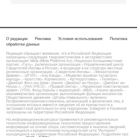
О редакции
Реклама
Условия использования
Политика
обработки данных
Редакция обращает внимание, что в Российской Федерации
запрещены следующие террористические и экстремистские
организации: Meta (Meta Platforms Inc), Национал-Большевистская
партия, «Сеть», религиозная организация «Управленческий центр
Свидетелей Иеговы в России» и входящие в ее структуру местные
религиозные организации, «Свидетели Иеговы», «Мизантропик
Дивижн», «ИГИЛ», «Аль-Каида», «Меджлис крымско-татарского
народа», «Братство» Корчинского, «Артподготовка», «Талибан»,
«Джабхат Фатх аш-Шам» (ранее «Джабхат ан-Нусра», «Джебхат ан-
Нусра»), «УНА-УНСО», «Правый сектор», «Украинская повстанческая
армия» (УПА). Фонд борьбы с коррупцией» (ФБК), «Альянс врачей» -
некоммерческие организации, выполняющие функции иноагентов.
Общественное движение «Штабы Навального» включено
Росфинмониторингом в перечень организаций и физических лиц, в
отношении которых имеются сведения об их причастности к
экстремистской деятельности или терроризму. Instagram и Facebook
запрещены на территории Российской Федерации.
На информационном ресурсе применяются рекомендательные
технологии (информационные технологии предоставления
информации на основе сбора, систематизации и анализа сведений,
относящихся к предпочтениям пользователей сети "Интернет",
находящихся на территории Российской Федерации). Подробнее про