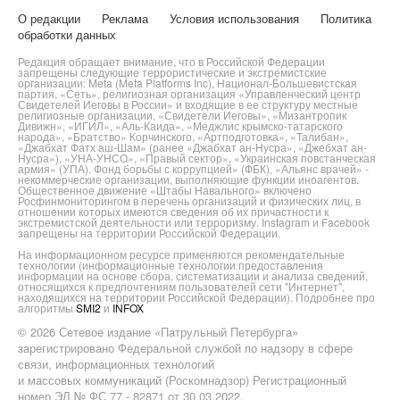
О редакции
Реклама
Условия использования
Политика
обработки данных
Редакция обращает внимание, что в Российской Федерации
запрещены следующие террористические и экстремистские
организации: Meta (Meta Platforms Inc), Национал-Большевистская
партия, «Сеть», религиозная организация «Управленческий центр
Свидетелей Иеговы в России» и входящие в ее структуру местные
религиозные организации, «Свидетели Иеговы», «Мизантропик
Дивижн», «ИГИЛ», «Аль-Каида», «Меджлис крымско-татарского
народа», «Братство» Корчинского, «Артподготовка», «Талибан»,
«Джабхат Фатх аш-Шам» (ранее «Джабхат ан-Нусра», «Джебхат ан-
Нусра»), «УНА-УНСО», «Правый сектор», «Украинская повстанческая
армия» (УПА). Фонд борьбы с коррупцией» (ФБК), «Альянс врачей» -
некоммерческие организации, выполняющие функции иноагентов.
Общественное движение «Штабы Навального» включено
Росфинмониторингом в перечень организаций и физических лиц, в
отношении которых имеются сведения об их причастности к
экстремистской деятельности или терроризму. Instagram и Facebook
запрещены на территории Российской Федерации.
На информационном ресурсе применяются рекомендательные
технологии (информационные технологии предоставления
информации на основе сбора, систематизации и анализа сведений,
относящихся к предпочтениям пользователей сети "Интернет",
находящихся на территории Российской Федерации). Подробнее про
алгоритмы
SMI2
и
INFOX
© 2026 Сетевое издание «Патрульный Петербурга»
зарегистрировано Федеральной службой по надзору в сфере
связи, информационных технологий
и массовых коммуникаций (Роскомнадзор) Регистрационный
номер ЭЛ № ФС 77 - 82871 от 30.03.2022.