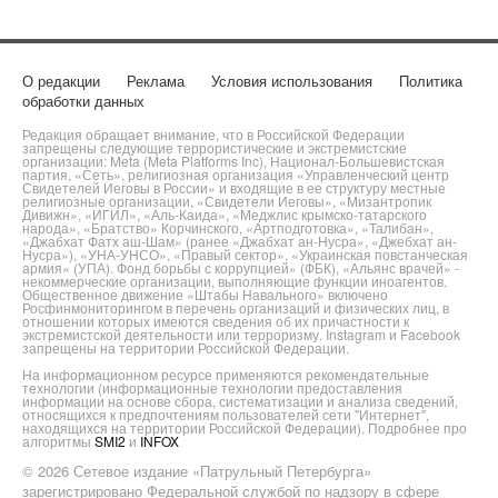
О редакции
Реклама
Условия использования
Политика
обработки данных
Редакция обращает внимание, что в Российской Федерации
запрещены следующие террористические и экстремистские
организации: Meta (Meta Platforms Inc), Национал-Большевистская
партия, «Сеть», религиозная организация «Управленческий центр
Свидетелей Иеговы в России» и входящие в ее структуру местные
религиозные организации, «Свидетели Иеговы», «Мизантропик
Дивижн», «ИГИЛ», «Аль-Каида», «Меджлис крымско-татарского
народа», «Братство» Корчинского, «Артподготовка», «Талибан»,
«Джабхат Фатх аш-Шам» (ранее «Джабхат ан-Нусра», «Джебхат ан-
Нусра»), «УНА-УНСО», «Правый сектор», «Украинская повстанческая
армия» (УПА). Фонд борьбы с коррупцией» (ФБК), «Альянс врачей» -
некоммерческие организации, выполняющие функции иноагентов.
Общественное движение «Штабы Навального» включено
Росфинмониторингом в перечень организаций и физических лиц, в
отношении которых имеются сведения об их причастности к
экстремистской деятельности или терроризму. Instagram и Facebook
запрещены на территории Российской Федерации.
На информационном ресурсе применяются рекомендательные
технологии (информационные технологии предоставления
информации на основе сбора, систематизации и анализа сведений,
относящихся к предпочтениям пользователей сети "Интернет",
находящихся на территории Российской Федерации). Подробнее про
алгоритмы
SMI2
и
INFOX
© 2026 Сетевое издание «Патрульный Петербурга»
зарегистрировано Федеральной службой по надзору в сфере